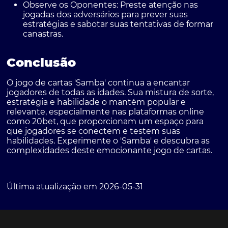
Observe os Oponentes:
Preste atenção nas
jogadas dos adversários para prever suas
estratégias e sabotar suas tentativas de formar
canastras.
Conclusão
O jogo de cartas 'Samba' continua a encantar
jogadores de todas as idades. Sua mistura de sorte,
estratégia e habilidade o mantém popular e
relevante, especialmente nas plataformas online
como 20bet, que proporcionam um espaço para
que jogadores se conectem e testem suas
habilidades. Experimente o 'Samba' e descubra as
complexidades deste emocionante jogo de cartas.
Última atualização em 2026-05-31