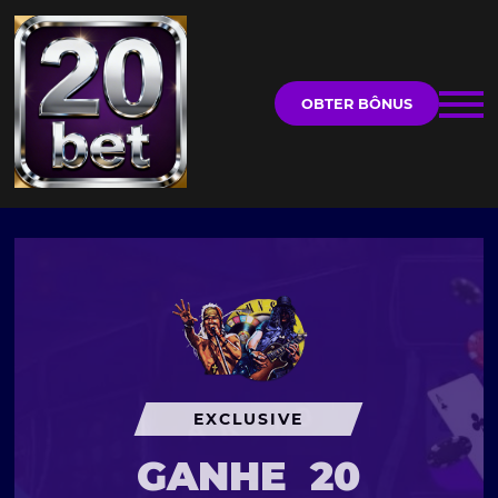
OBTER BÔNUS
EXCLUSIVE
GANHE
20