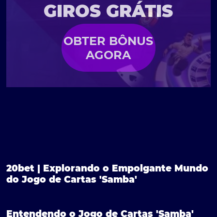
GIROS GRÁTIS
OBTER BÔNUS
AGORA
20bet | Explorando o Empolgante Mundo
do Jogo de Cartas 'Samba'
Entendendo o Jogo de Cartas 'Samba'