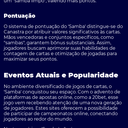
um "samba limpo", valendo mais pontos.
Pontuação
O sistema de pontuação do 'Samba' distingue-se do
Canastra por atribuir valores significativos às cartas.
Mãos vencedoras e conjuntos específicos, como
"sambas", garantem bônus substanciais. Assim,
jogadores buscam aprimorar suas habilidades de
contagem de cartas e otimização de jogadas para
maximizar seus pontos.
Eventos Atuais e Popularidade
No ambiente diversificado de jogos de cartas, o
'Samba' conquistou seu espaço. Com o advento de
plataformas de apostas online, como a 20bet, esse
jogo vem recebendo atenção de uma nova geração
de jogadores. Estes sites oferecem a possibilidade
de participar de campeonatos online, conectando
jogadores ao redor do mundo.