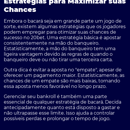
Estratégias para Maximizar suas
Chances
Embora o bacará seja em grande parte um jogo de
sorte, existem algumas estratégias que os jogadores
podem empregar para otimizar suas chances de
sucesso no 20bet. Uma estratégia básica é apostar
consistentemente na mão do banqueiro.
Estatisticamente, a mão do banqueiro tem uma
ligeira vantagem devido às regras de quando o
banqueiro deve ou não tirar uma terceira carta.
Outra dica é evitar a aposta no "empate", apesar de
oferecer um pagamento maior. Estatisticamente, as
chances de um empate são mais baixas, tornando
essa aposta menos favorável no longo prazo.
Gerenciar seu bankroll é também uma parte
essencial de qualquer estratégia de bacará. Decida
antecipadamente quanto está disposto a gastar e
não ultrapasse esse limite. Isso ajuda a controlar
possíveis perdas e prolongar o tempo de jogo.