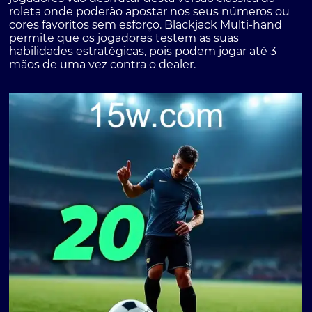
roleta onde poderão apostar nos seus números ou
cores favoritos sem esforço. Blackjack Multi-hand
permite que os jogadores testem as suas
habilidades estratégicas, pois podem jogar até 3
mãos de uma vez contra o dealer.