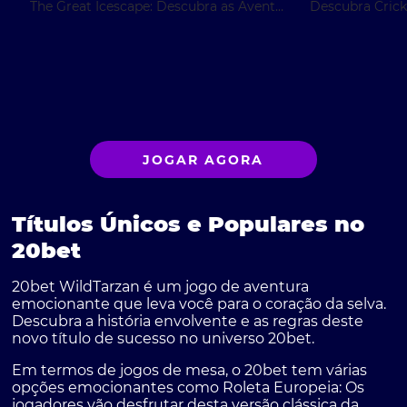
The Great Icescape: Descubra as Aventuras Congelantes no 20Bet
JOGAR AGORA
Títulos Únicos e Populares no
20bet
20bet WildTarzan é um jogo de aventura
emocionante que leva você para o coração da selva.
Descubra a história envolvente e as regras deste
novo título de sucesso no universo 20bet.
Em termos de jogos de mesa, o 20bet tem várias
opções emocionantes como Roleta Europeia: Os
jogadores vão desfrutar desta versão clássica da