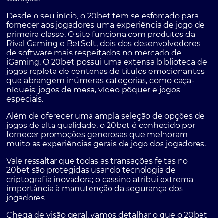
Desde o seu início, o 20bet tem se esforçado para
fornecer aos jogadores uma experiência de jogo de
primeira classe. O site funciona com produtos da
Rival Gaming e BetSoft, dois dos desenvolvedores
de software mais respeitados no mercado de
iGaming. O 20bet possui uma extensa biblioteca de
jogos repleta de centenas de títulos emocionantes
que abrangem inúmeras categorias, como caça-
níqueis, jogos de mesa, vídeo pôquer e jogos
especiais.
Além de oferecer uma ampla seleção de opções de
jogos de alta qualidade, o 20bet é conhecido por
fornecer promoções generosas que melhoram
muito as experiências gerais de jogo dos jogadores.
Vale ressaltar que todas as transações feitas no
20bet são protegidas usando tecnologia de
criptografia inovadora; o cassino atribui extrema
importância à manutenção da segurança dos
jogadores.
Chega de visão geral, vamos detalhar o que o 20bet