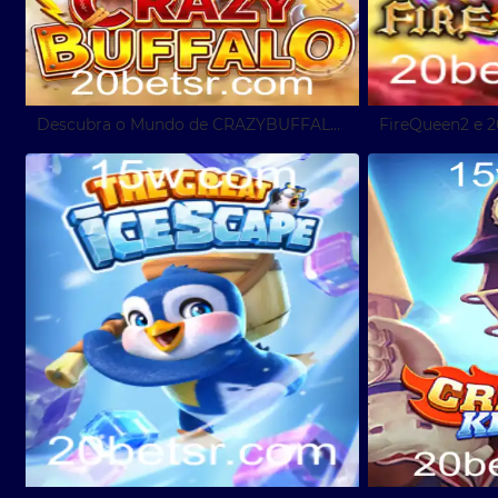
Descubra o Mundo de CRAZYBUFFALO: Um Guia Completo para Jogadores