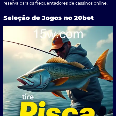
reserva para os frequentadores de cassinos online.
Seleção de Jogos no 20bet