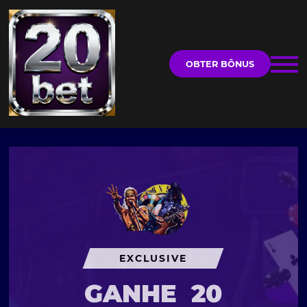
OBTER BÔNUS
EXCLUSIVE
GANHE
20