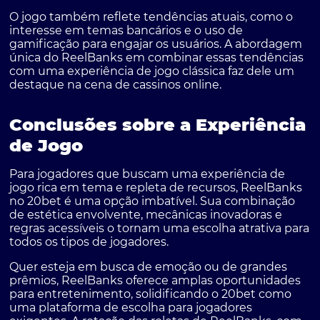
O jogo também reflete tendências atuais, como o
interesse em temas bancários e o uso de
gamificação para engajar os usuários. A abordagem
única do
ReelBanks
em combinar essas tendências
com uma experiência de jogo clássica faz dele um
destaque na cena de cassinos online.
Conclusões sobre a Experiência
de Jogo
Para jogadores que buscam uma experiência de
jogo rica em tema e repleta de recursos,
ReelBanks
no
20bet
é uma opção imbatível. Sua combinação
de estética envolvente, mecânicas inovadoras e
regras acessíveis o tornam uma escolha atrativa para
todos os tipos de jogadores.
Quer esteja em busca de emoção ou de grandes
prêmios,
ReelBanks
oferece amplas oportunidades
para entretenimento, solidificando o
20bet
como
uma plataforma de escolha para jogadores