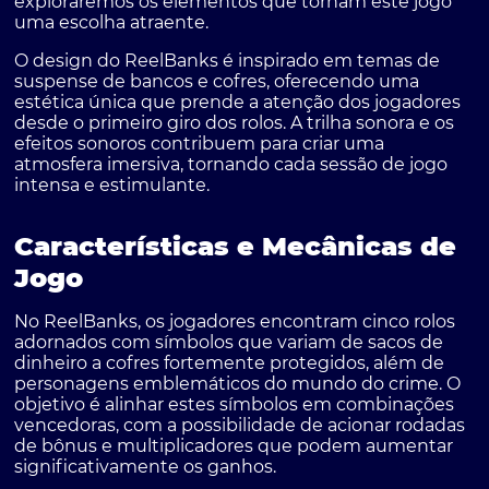
exploraremos os elementos que tornam este jogo
uma escolha atraente.
O design do
ReelBanks
é inspirado em temas de
suspense de bancos e cofres, oferecendo uma
estética única que prende a atenção dos jogadores
desde o primeiro giro dos rolos. A trilha sonora e os
efeitos sonoros contribuem para criar uma
atmosfera imersiva, tornando cada sessão de jogo
intensa e estimulante.
Características e Mecânicas de
Jogo
No
ReelBanks
, os jogadores encontram cinco rolos
adornados com símbolos que variam de sacos de
dinheiro a cofres fortemente protegidos, além de
personagens emblemáticos do mundo do crime. O
objetivo é alinhar estes símbolos em combinações
vencedoras, com a possibilidade de acionar rodadas
de bônus e multiplicadores que podem aumentar
significativamente os ganhos.