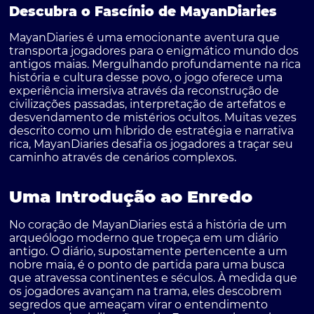
Descubra o Fascínio de MayanDiaries
MayanDiaries é uma emocionante aventura que
transporta jogadores para o enigmático mundo dos
antigos maias. Mergulhando profundamente na rica
história e cultura desse povo, o jogo oferece uma
experiência imersiva através da reconstrução de
civilizações passadas, interpretação de artefatos e
desvendamento de mistérios ocultos. Muitas vezes
descrito como um híbrido de estratégia e narrativa
rica, MayanDiaries desafia os jogadores a traçar seu
caminho através de cenários complexos.
Uma Introdução ao Enredo
No coração de MayanDiaries está a história de um
arqueólogo moderno que tropeça em um diário
antigo. O diário, supostamente pertencente a um
nobre maia, é o ponto de partida para uma busca
que atravessa continentes e séculos. À medida que
os jogadores avançam na trama, eles descobrem
segredos que ameaçam virar o entendimento