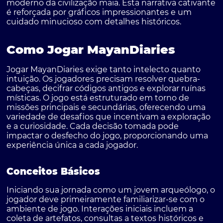
moderno da civilização maia. Esta narrativa cativante
é reforçada por gráficos impressionantes e um
cuidado minucioso com detalhes históricos.
Como Jogar MayanDiaries
Jogar MayanDiaries exige tanto intelecto quanto
intuição. Os jogadores precisam resolver quebra-
cabeças, decifrar códigos antigos e explorar ruínas
místicas. O jogo está estruturado em torno de
missões principais e secundárias, oferecendo uma
variedade de desafios que incentivam a exploração
e a curiosidade. Cada decisão tomada pode
impactar o desfecho do jogo, proporcionando uma
experiência única a cada jogador.
Conceitos Básicos
Iniciando sua jornada como um jovem arqueólogo, o
jogador deve primeiramente familiarizar-se com o
ambiente de jogo. Interações iniciais incluem a
coleta de artefatos, consultas a textos históricos e