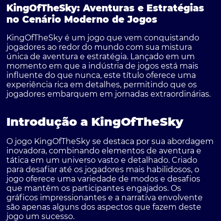
KingOfTheSky: Aventuras e Estratégias
no Cenário Moderno de Jogos
KingOfTheSky é um jogo que vem conquistando
jogadores ao redor do mundo com sua mistura
única de aventura e estratégia. Lançado em um
momento em que a indústria de jogos está mais
influente do que nunca, este título oferece uma
experiência rica em detalhes, permitindo que os
jogadores embarquem em jornadas extraordinárias.
Introdução a KingOfTheSky
O jogo KingOfTheSky se destaca por sua abordagem
inovadora, combinando elementos de aventura e
tática em um universo vasto e detalhado. Criado
para desafiar até os jogadores mais habilidosos, o
jogo oferece uma variedade de modos e desafios
que mantêm os participantes engajados. Os
gráficos impressionantes e a narrativa envolvente
são apenas alguns dos aspectos que fazem deste
jogo um sucesso.