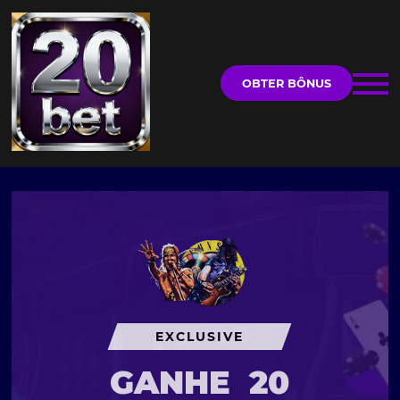
OBTER BÔNUS
EXCLUSIVE
GANHE
20