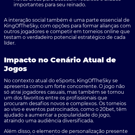
importantes para seu reinado.
A interação social também é uma parte essencial de
KingOfTheSky, com opções para formar alianças com
outros jogadores e competir em torneios online que
testam o verdadeiro potencial estratégico de cada
líder.
Impacto no Cenário Atual de
Jogos
No contexto atual do eSports, KingOfTheSky se
apresenta como um forte concorrente. O jogo não
só atrai jogadores casuais, mas também se tornou
um dos favoritos entre os profissionais que
procuram desafios novos e complexos. Os torneios
ao vivo e eventos patrocinados, como o 20bet, têm
ajudado a aumentar a popularidade do jogo,
atraindo uma audiência diversificada.
Além disso, o elemento de personalização presente