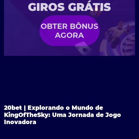
GIROS GRÁTIS
OBTER BÔNUS
AGORA
20bet | Explorando o Mundo de
KingOfTheSky: Uma Jornada de Jogo
Inovadora