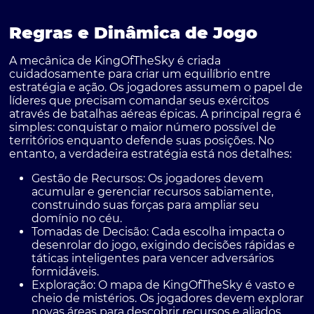
Regras e Dinâmica de Jogo
A mecânica de KingOfTheSky é criada
cuidadosamente para criar um equilíbrio entre
estratégia e ação. Os jogadores assumem o papel de
líderes que precisam comandar seus exércitos
através de batalhas aéreas épicas. A principal regra é
simples: conquistar o maior número possível de
territórios enquanto defende suas posições. No
entanto, a verdadeira estratégia está nos detalhes:
Gestão de Recursos:
Os jogadores devem
acumular e gerenciar recursos sabiamente,
construindo suas forças para ampliar seu
domínio no céu.
Tomadas de Decisão:
Cada escolha impacta o
desenrolar do jogo, exigindo decisões rápidas e
táticas inteligentes para vencer adversários
formidáveis.
Exploração:
O mapa de KingOfTheSky é vasto e
cheio de mistérios. Os jogadores devem explorar
novas áreas para descobrir recursos e aliados