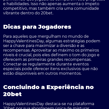
e habilidades. Isso não apenas aumenta o ímpeto
competitivo, mas também cria uma comunidade
vibrante dentro do 20bet.
Dicas para Jogadores
Para aqueles que mergulham no mundo de
HappyValentinesDay, algumas estratégias podem
ser a chave para maximizar a diversão e as
recompensas. Aproveitar ao máximo os primeiros
níveis é crucial, pois eles definem o tom do jogo e
oferecem as primeiras grandes recompensas.
Conectar-se regularmente durante eventos
especiais pode oferecer itens exclusivos que não
estão disponíveis em outros momentos.
Concluindo a Experiência no
20bet
HappyValentinesDay destaca-se na plataforma
20bet por sua abordagem única de misturar