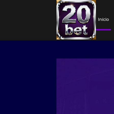
Início