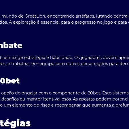
mundo de GreatLion, encontrando artefatos, lutando contra cr
s. A exploração é essencial para o progresso no jogo e para 
mbate
ion exige estratégia e habilidade. Os jogadores devem apren
azes, e trabalhar em equipe com outros personagens para derr
20bet
 a opção de engajar com o componente de 20bet. Este siste
 desafios ou manter itens valiosos. As apostas podem potenc
do um elemento de risco e recompensa que aumenta a profun
atégias