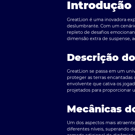
Introdução
GreatLion é uma inovadora exp
deslumbrante. Com um cenário 
repleto de desafios emocionant
dimensão extra de suspense, a
Descrição do
GreatLion se passa em um univ
proteger as terras encantadas
envolvente que cativa os joga
projetados para proporcionar u
Mecânicas d
Um dos aspectos mais atraente
diferentes níveis, superando d