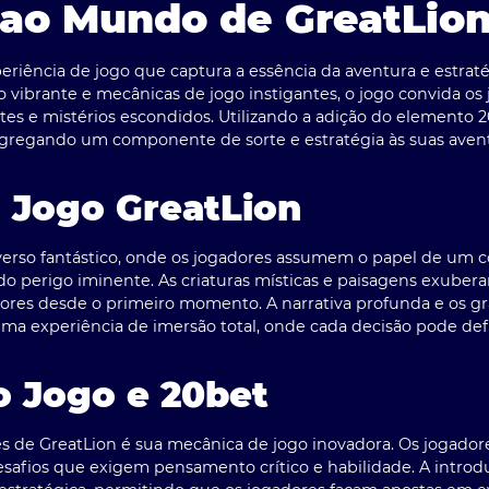
 ao Mundo de GreatLio
eriência de jogo que captura a essência da aventura e estra
vibrante e mecânicas de jogo instigantes, o jogo convida os 
es e mistérios escondidos. Utilizando a adição do elemento 
gregando um componente de sorte e estratégia às suas avent
 Jogo GreatLion
erso fantástico, onde os jogadores assumem o papel de um co
 do perigo iminente. As criaturas místicas e paisagens exube
dores desde o primeiro momento. A narrativa profunda e os gr
ma experiência de imersão total, onde cada decisão pode defi
o Jogo e 20bet
s de GreatLion é sua mecânica de jogo inovadora. Os jogador
esafios que exigem pensamento crítico e habilidade. A intro