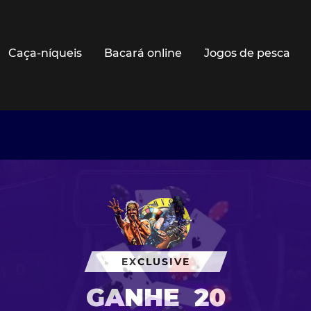
Caça-níqueis
Bacará online
Jogos de pesca
EXCLUSIVE
GANHE
20