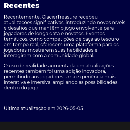
Recentes
Recentemente, GlacierTreasure recebeu
atualizações significativas, introduzindo novos níveis
e desafios que mantêm o jogo envolvente para
jogadores de longa data e novatos. Eventos
temáticos, como competições de caça ao tesouro
em tempo real, oferecem uma plataforma para os
jogadores mostrarem suas habilidades e
interagirem com a comunidade global.
O uso de realidade aumentada em atualizações
recentes também foi uma adição inovadora,
permitindo aos jogadores uma experiência mais
interativa e imersiva, ampliando as possibilidades
dentro do jogo.
Última atualização em 2026-05-05