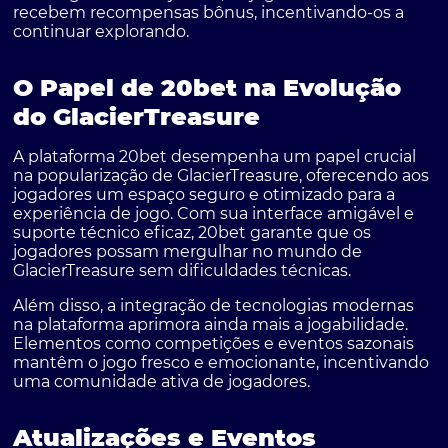
recebem recompensas bônus, incentivando-os a
continuar explorando.
O Papel de 20bet na Evolução
do GlacierTreasure
A plataforma 20bet desempenha um papel crucial
na popularização de GlacierTreasure, oferecendo aos
jogadores um espaço seguro e otimizado para a
experiência de jogo. Com sua interface amigável e
suporte técnico eficaz, 20bet garante que os
jogadores possam mergulhar no mundo de
GlacierTreasure sem dificuldades técnicas.
Além disso, a integração de tecnologias modernas
na plataforma aprimora ainda mais a jogabilidade.
Elementos como competições e eventos sazonais
mantêm o jogo fresco e emocionante, incentivando
uma comunidade ativa de jogadores.
Atualizações e Eventos