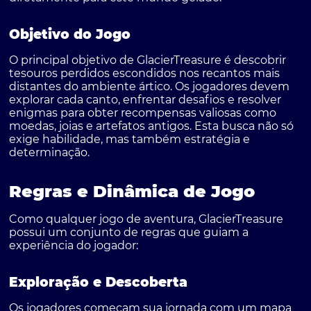
Objetivo do Jogo
O principal objetivo de GlacierTreasure é descobrir
tesouros perdidos escondidos nos recantos mais
distantes do ambiente ártico. Os jogadores devem
explorar cada canto, enfrentar desafios e resolver
enigmas para obter recompensas valiosas como
moedas, joias e artefatos antigos. Esta busca não só
exige habilidade, mas também estratégia e
determinação.
Regras e Dinâmica de Jogo
Como qualquer jogo de aventura, GlacierTreasure
possui um conjunto de regras que guiam a
experiência do jogador:
Exploração e Descoberta
Os jogadores começam sua jornada com um mapa