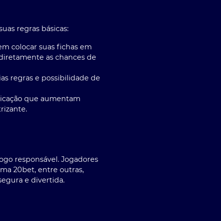
uas regras básicas:
m colocar suas fichas em
m diretamente as chances de
s regras e possibilidade de
plicação que aumentam
rizante.
ogo responsável. Jogadores
rma 20bet, entre outras,
egura e divertida.