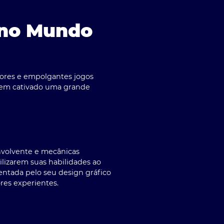
no Mundo
ores e empolgantes jogos
 tem cativado uma grande
nvolvente e mecânicas
ilizarem suas habilidades ao
ntada pelo seu design gráfico
ores experientes.