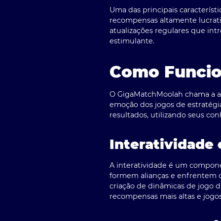
Uma das principais caracterís
recompensas altamente lucrativ
atualizações regulares que in
estimulante.
Como Funcio
O GigaMatchMoolah chama a at
emoção dos jogos de estratégi
resultados, utilizando seus co
Interatividade 
A interatividade é um compon
formem alianças e enfrentem de
criação de dinâmicas de jogo d
recompensas mais altas e jogo