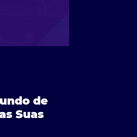
Mundo de
as Suas