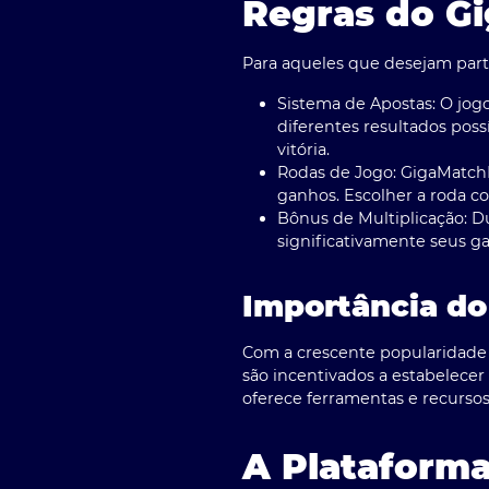
Regras do G
Para aqueles que desejam part
Sistema de Apostas:
O jogo
diferentes resultados poss
vitória.
Rodas de Jogo:
GigaMatchMo
ganhos. Escolher a roda cor
Bônus de Multiplicação:
Du
significativamente seus ga
Importância do
Com a crescente popularidade
são incentivados a estabelecer 
oferece ferramentas e recursos
A Plataforma