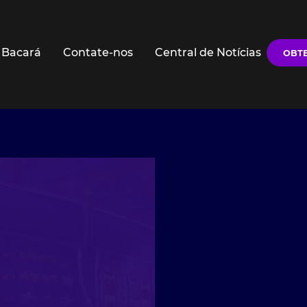
Bacará
Contate-nos
Central de Notícias
OBT