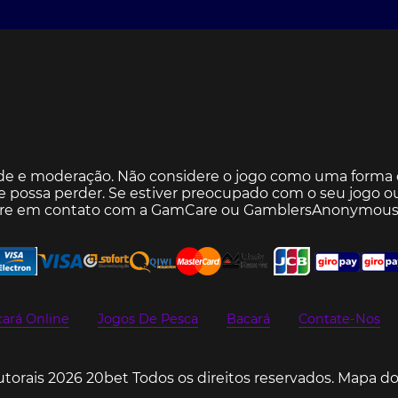
de e moderação. Não considere o jogo como uma forma d
 possa perder. Se estiver preocupado com o seu jogo ou 
tre em contato com a
GamCare
ou
GamblersAnonymou
ará Online
Jogos De Pesca
Bacará
Contate-Nos
utorais 2026 20bet Todos os direitos reservados.
Mapa do