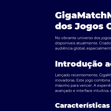
GigaMatch
dos Jogos 
No vibrante universo dos jog
disponíveis atualmente. Criad
audiência global, especialment
Introdução 
Lançado recentemente, GigaMa
inovadoras. Este jogo combina 
máximo para vencer. A experi
avançado e interface intuitiva,
Características