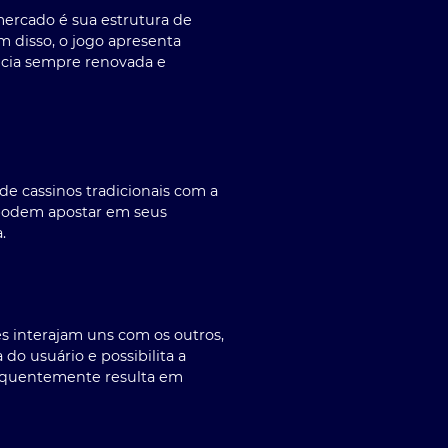
mercado é sua estrutura de
m disso, o jogo apresenta
ncia sempre renovada e
 cassinos tradicionais com a
 podem apostar em seus
.
 interajam uns com os outros,
do usuário e possibilita a
frequentemente resulta em