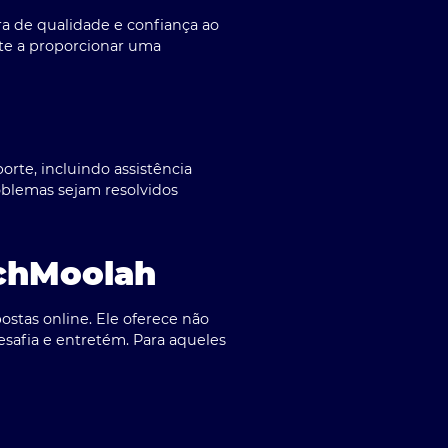
a de qualidade e confiança ao
te a proporcionar uma
rte, incluindo assistência
oblemas sejam resolvidos
tchMoolah
tas online. Ele oferece não
safia e entretém. Para aqueles