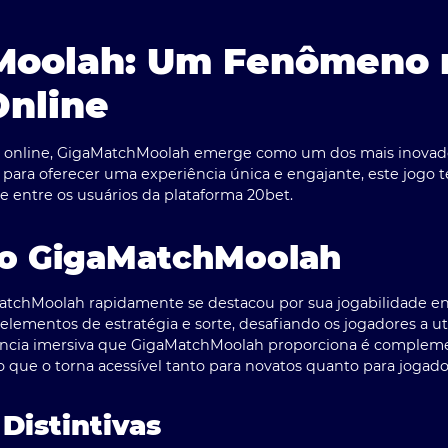
Moolah: Um Fenômeno 
Online
os online, GigaMatchMoolah emerge como um dos mais inovad
o para oferecer uma experiência única e engajante, este jogo
e entre os usuários da plataforma 20bet.
ao GigaMatchMoolah
tchMoolah rapidamente se destacou por sua jogabilidade e
elementos de estratégia e sorte, desafiando os jogadores a ut
ência imersiva que GigaMatchMoolah proporciona é compleme
 o que o torna acessível tanto para novatos quanto para jogad
 Distintivas