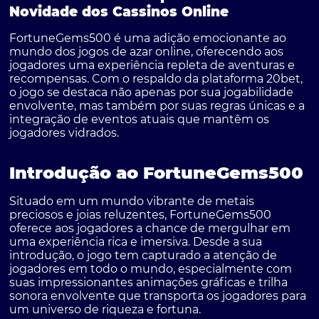
Novidade dos Cassinos Online
FortuneGems500 é uma adição emocionante ao
mundo dos jogos de azar online, oferecendo aos
jogadores uma experiência repleta de aventuras e
recompensas. Com o respaldo da plataforma 20bet,
o jogo se destaca não apenas por sua jogabilidade
envolvente, mas também por suas regras únicas e a
integração de eventos atuais que mantêm os
jogadores vidrados.
Introdução ao FortuneGems500
Situado em um mundo vibrante de metais
preciosos e joias reluzentes, FortuneGems500
oferece aos jogadores a chance de mergulhar em
uma experiência rica e imersiva. Desde a sua
introdução, o jogo tem capturado a atenção de
jogadores em todo o mundo, especialmente com
suas impressionantes animações gráficas e trilha
sonora envolvente que transporta os jogadores para
um universo de riqueza e fortuna.