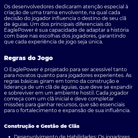
Os desenvolvedores dedicaram atenção especial à
criação de uma trama envolvente, na qual cada
decisão do jogador influencia o destino de seu clã
de águias. Um dos principais diferenciais do
EaglePower é sua capacidade de adaptar a história
com base nas escolhas dos jogadores, garantindo
que cada experiência de jogo seja única.
Regras do Jogo
O
EaglePower
é projetado para ser acessível tanto
para novatos quanto para jogadores experientes. As
regras básicas giram em torno da construção e
liderança de um clã de águias, que deve se expandir
e sobreviver em um ambiente hostil. Cada jogador
começa com um clã inicial e deve completar
missões para ganhar recursos, que são essenciais
para o fortalecimento e expansão de sua influência.
Construção e Gestão de Clãs
Desenvolvimento de Habilidades:
Os jogadores