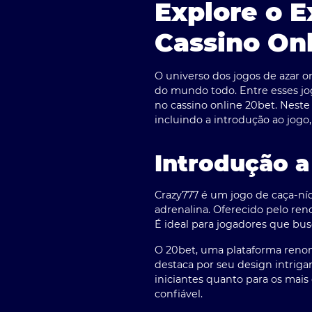
Explore o E
Cassino On
O universo dos jogos de azar o
do mundo todo. Entre esses j
no cassino online 20bet. Neste 
incluindo a introdução ao jogo
Introdução a
Crazy777 é um jogo de caça-ní
adrenalina. Oferecido pelo ren
É ideal para jogadores que bu
O 20bet, uma plataforma renom
destaca por seu design intriga
iniciantes quanto para os ma
confiável.