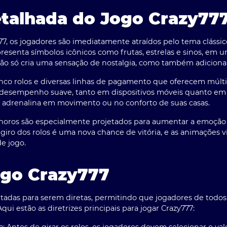
etalhada do Jogo Crazy77
7, os jogadores são imediatamente atraídos pelo tema cláss
 apresenta símbolos icônicos como frutas, estrelas e sinos, e
 não só cria uma sensação de nostalgia, como também adicion
nco rolos e diversas linhas de pagamento que oferecem múltip
 desempenho suave, tanto em dispositivos móveis quanto em 
 adrenalina em movimento ou no conforto de suas casas.
onoros são especialmente projetados para aumentar a emoção 
giro dos rolos é uma nova chance de vitória, e as animações
e jogo.
ogo Crazy777
etadas para serem diretas, permitindo que jogadores de todos 
i estão as diretrizes principais para jogar Crazy777: