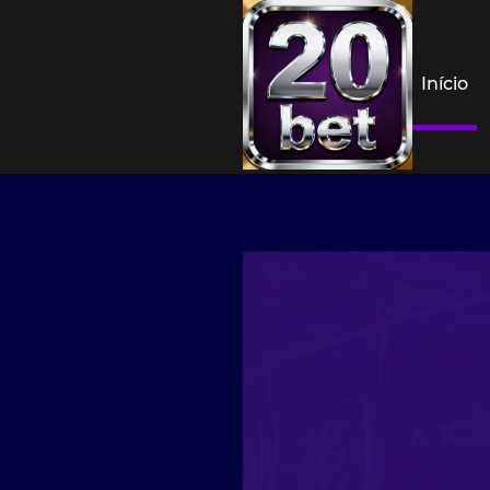
Início