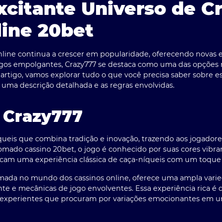
xcitante Universo de C
line 20bet
nline continua a crescer em popularidade, oferecendo novas e
ogos empolgantes, Crazy777 se destaca como uma das opções 
artigo, vamos explorar tudo o que você precisa saber sobre ess
, uma descrição detalhada e as regras envolvidas.
 Crazy777
queis que combina tradição e inovação, trazendo aos jogadore
omado cassino 20bet, o jogo é conhecido por suas cores vibran
scam uma experiência clássica de caça-níqueis com um toqu
ada no mundo dos cassinos online, oferece uma ampla varie
nte e mecânicas de jogo envolventes. Essa experiência rica é
is experientes que procuram por variações emocionantes em 