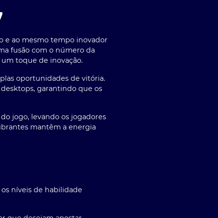
7
ico e ao mesmo tempo inovador
m uma fusão com o número da
a um toque de inovação.
las oportunidades de vitória.
desktops, garantindo que os
do jogo, levando os jogadores
 vibrantes mantêm a energia
os níveis de habilidade