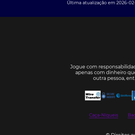
Última atualização em 2026-02
Jogue com responsabilida
apenas com dinheiro que
outra pessoa, en
Caça-Níqueis
Bac