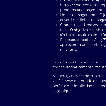
Escolha seu valor de apost
Crazy777 oferece uma amp
preferências e orçamentos
Linhas de pagamento:
O jo
ativar. Mais linhas de pa
Girar os rolos:
Uma vez conf
rolos. O objetivo é alinha
símbolos resultam em dif
Recursos especiais:
Crazy77
aparecerem em combinação
de vitória.
Crazy777 também inclui uma fu
rodar automaticamente, facilit
No geral, Crazy777 no 20bet é
você é novo no mundo dos cass
perfeita de simplicidade e em
caça-níqueis.