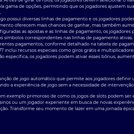
a:
Antes de girar os rolos, os jogadores devem selecionar o va
la gama de opções, permitindo que os jogadores ajustem sua
.
go possui diversas linhas de pagamento e os jogadores pod
gamento oferecem mais chances de ganhar, mas também aument
iguradas as apostas e as linhas de pagamento, os jogadores p
r os símbolos correspondentes nas linhas de pagamento ativas
erentes pagamentos, conforme detalhado na tabela de pagam
7 inclui recursos especiais como giros grátis e multiplicadore
 específica, os jogadores podem ativar esses bônus, aumen
nção de jogo automático que permite aos jogadores definir 
ando a experiência de jogo sem a necessidade de intervenção
 um exemplo primoroso de como os jogos de slots podem ser e
inos ou um jogador experiente em busca de novas experiênci
oção. Transforme seu momento de lazer em uma jornada épica 