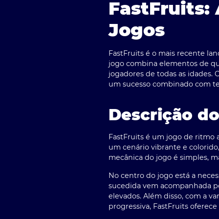
FastFruits
Jogos
FastFruits é o mais recente l
jogo combina elementos de que
jogadores de todas as idades.
um sucesso combinado com ten
Descrição d
FastFruits é um jogo de ritmo
um cenário vibrante e colorido
mecânica do jogo é simples, 
No centro do jogo está a nece
sucedida vem acompanhada po
elevados. Além disso, com a va
progressiva, FastFruits oferec