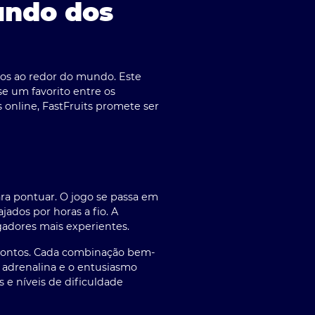
undo dos
gos ao redor do mundo. Este
e um favorito entre os
online, FastFruits promete ser
ra pontuar. O jogo se passa em
ados por horas a fio. A
adores mais experientes.
 pontos. Cada combinação bem-
adrenalina e o entusiasmo
 e níveis de dificuldade