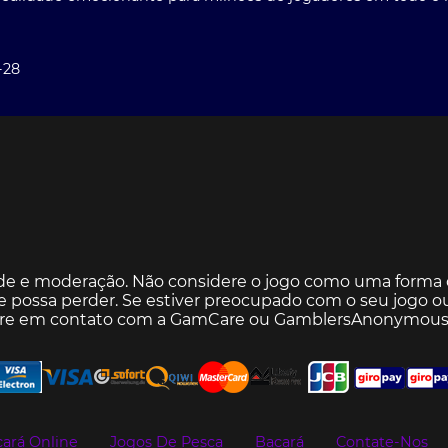
-28
de e moderação. Não considere o jogo como uma forma d
 possa perder. Se estiver preocupado com o seu jogo ou 
tre em contato com a
GamCare
ou
GamblersAnonymou
ará Online
Jogos De Pesca
Bacará
Contate-Nos