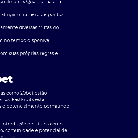
gonalmente. Quanto maior a
m atingir o número de pontos
damente diversas frutas do
 no tempo disponível,
om suas próprias regras e
bet
rmas como 20bet estão
ios. FastFruits está
as e potencialmente permitindo
a introdução de títulos como
rsão, comunidade e potencial de
 mundo.