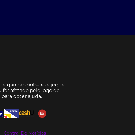
e ganhar dinheiro e jogue
for afetado pelo jogo de
s
para obter ajuda.
Central De Notícias