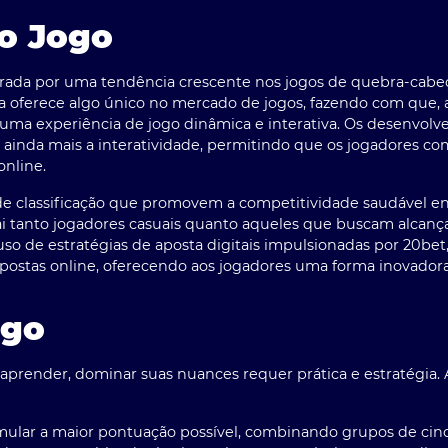
o Jogo
nspirada por uma tendência crescente nos jogos de quebra-ca
 oferece algo único no mercado de jogos, fazendo com que, ao
ça uma experiência de jogo dinâmica e interativa. Os desenv
r ainda mais a interatividade, permitindo que os jogadores 
online.
de classificação que promovem a competitividade saudável ent
rai tanto jogadores casuais quanto aqueles que buscam alcança
so de estratégias de aposta digitais impulsionadas por 20bet,
postas online, oferecendo aos jogadores uma forma inovador
ogo
e aprender, dominar suas nuances requer prática e estratégia.
ular a maior pontuação possível, combinando grupos de cinco