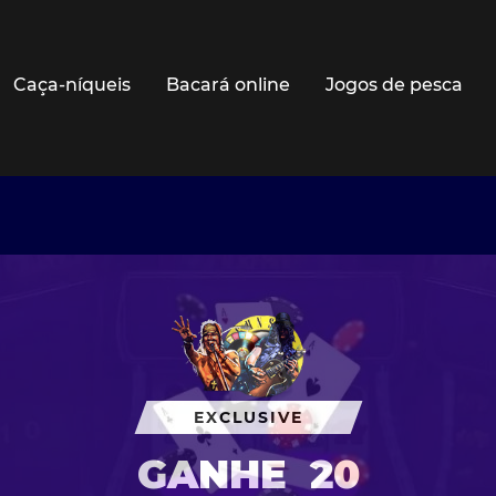
Caça-níqueis
Bacará online
Jogos de pesca
EXCLUSIVE
GANHE
20