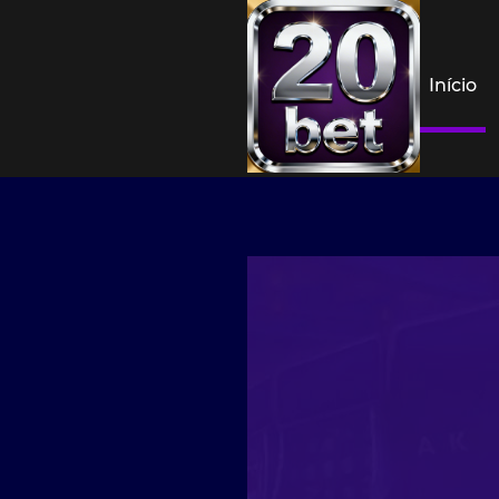
Início