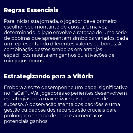
Regras Essenciais
Para iniciar sua jornada, o jogador deve primeiro
escolher seu montante de aposta. Uma vez
determinado, o jogo envolve a rotação de uma série
de bobinas que apresentam símbolos variados, cada
um representando diferentes valores ou bônus. A
combinação destes símbolos em arranjos
específicos resulta em ganhos ou ativações de
minijogos bônus.
Estrategizando para a Vitória
Embora a sorte desempenhe um papel significativo
no FaCaiFuWa, jogadores experientes desenvolvem
estratégias para maximizar suas chances de
sucesso. A observação atenta dos padrões e uma
gestão cuidadosa dos recursos são cruciais para
prolongar o tempo de jogo e aumentar os
potenciais ganhos.