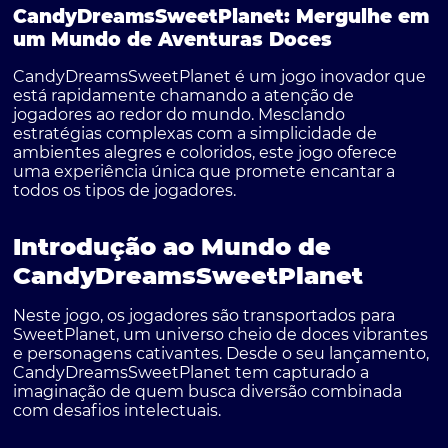
CandyDreamsSweetPlanet: Mergulhe em
um Mundo de Aventuras Doces
CandyDreamsSweetPlanet é um jogo inovador que
está rapidamente chamando a atenção de
jogadores ao redor do mundo. Mesclando
estratégias complexas com a simplicidade de
ambientes alegres e coloridos, este jogo oferece
uma experiência única que promete encantar a
todos os tipos de jogadores.
Introdução ao Mundo de
CandyDreamsSweetPlanet
Neste jogo, os jogadores são transportados para
SweetPlanet, um universo cheio de doces vibrantes
e personagens cativantes. Desde o seu lançamento,
CandyDreamsSweetPlanet tem capturado a
imaginação de quem busca diversão combinada
com desafios intelectuais.