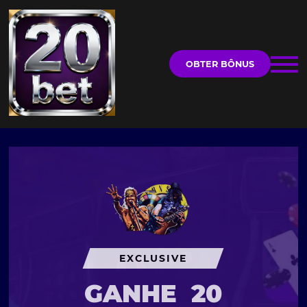
OBTER BÔNUS
EXCLUSIVE
GANHE
20