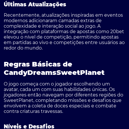
Últimas Atualizações
Recentemente, atualizações inspiradas em eventos
modernos adicionaram camadas extras de
complexidade e interação social ao jogo. A
integração com plataformas de apostas como
20bet
elevou o nível de competição, permitindo apostas
em partidas ao vivo e competições entre usuários ao
redor do mundo.
Regras Básicas de
CandyDreamsSweetPlanet
O jogo começa com o jogador escolhendo um
avatar, cada um com suas habilidades únicas. Os
jogadores então navegam por diferentes regiões do
SweetPlanet, completando missões e desafios que
envolvem a coleta de doces especiais e combate
contra criaturas travessas.
Níveis e Desafios