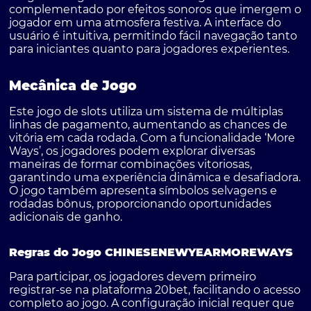
complementado por efeitos sonoros que imergem o
jogador em uma atmosfera festiva. A interface do
usuário é intuitiva, permitindo fácil navegação tanto
para iniciantes quanto para jogadores experientes.
Mecânica de Jogo
Este jogo de slots utiliza um sistema de múltiplas
linhas de pagamento, aumentando as chances de
vitória em cada rodada. Com a funcionalidade ‘More
Ways’, os jogadores podem explorar diversas
maneiras de formar combinações vitoriosas,
garantindo uma experiência dinâmica e desafiadora.
O jogo também apresenta símbolos selvagens e
rodadas bônus, proporcionando oportunidades
adicionais de ganho.
Regras do Jogo CHINESENEWYEARMOREWAYS
Para participar, os jogadores devem primeiro
registrar-se na plataforma 20bet, facilitando o acesso
completo ao jogo. A configuração inicial requer que