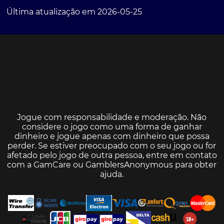
Última atualização em 2026-05-25
Jogue com responsabilidade e moderação. Não
considere o jogo como uma forma de ganhar
dinheiro e jogue apenas com dinheiro que possa
perder. Se estiver preocupado com o seu jogo ou for
afetado pelo jogo de outra pessoa, entre em contato
com a
GamCare
ou
GamblersAnonymous
para obter
ajuda.